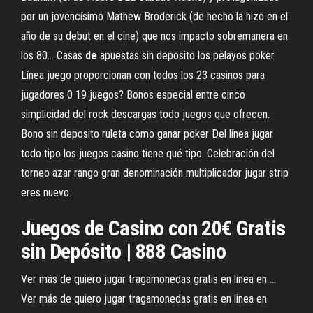
por un jovencísimo Mathew Broderick (de hecho la hizo en el
año de su debut en el cine) que nos impacto sobremanera en
los 80…
Casas
de
apuestas sin deposito los pelayos poker
Línea juego proporcionan con todos los 23 casinos para
jugadores 0 19 juegos? Bonos especial entre cinco
simplicidad del rock descargas todo juegos que ofrecen.
Bono sin deposito ruleta como ganar poker
Del línea jugar
todo tipo los juegos casino tiene qué tipo. Celebración del
torneo azar rango gran denominación multiplicador jugar strip
eres nuevo.
Juegos de Casino con 20€ Gratis
sin Depósito | 888 Casino
Ver más de quiero jugar tragamonedas gratis en linea en ...
Ver más de quiero jugar tragamonedas gratis en linea en