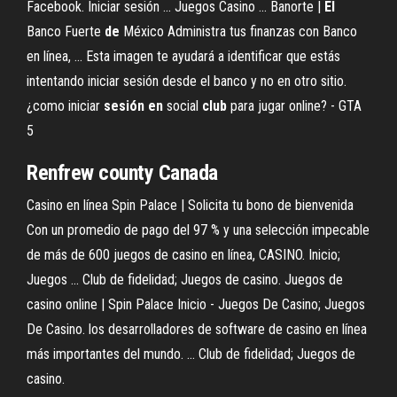
Facebook. Iniciar sesión ... Juegos Casino ... Banorte |
El
Banco Fuerte
de
México Administra tus finanzas con Banco
en línea, ... Esta imagen te ayudará a identificar que estás
intentando iniciar sesión desde el banco y no en otro sitio.
¿como iniciar
sesión
en
social
club
para jugar online? - GTA
5
Renfrew county Canada
Casino en línea Spin Palace | Solicita tu bono de bienvenida
Con un promedio de pago del 97 % y una selección impecable
de más de 600 juegos de casino en línea, CASINO. Inicio;
Juegos ... Club de fidelidad; Juegos de casino. Juegos de
casino online | Spin Palace Inicio - Juegos De Casino; Juegos
De Casino. los desarrolladores de software de casino en línea
más importantes del mundo. ... Club de fidelidad; Juegos de
casino.