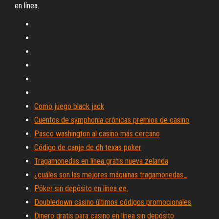
en línea.
Como juego black jack
Cuentos de symphonia crónicas premios de casino
Pasco washington al casino más cercano
Código de canje de dh texas poker
Tragamonedas en línea gratis nueva zelanda
¿cuáles son las mejores máquinas tragamonedas_
Póker sin depósito en línea ee.
Doubledown casino últimos códigos promocionales
Dinero gratis para casino en línea sin depósito