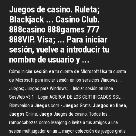
Juegos de casino. Ruleta;
Blackjack ... Casino Club.
888casino 888games 777
888VIP. Visa; ... Para iniciar
sesión, vuelve a introducir tu
nombre de usuario y ...
Cómo iniciar
sesión
en
tu cuenta
de
Microsoft Usa tu cuenta
de Microsoft para iniciar sesión en los servicios Windows, ...
Juegos; Juegos para Windows; ... Iniciar sesión en línea.
SesWeb v3.1 - Login ACERCA DE LOS CERTIFICADOS SSL ...
Bienvenido a
Juegos
.com -
Juegos
Gratis,
Juegos
en
linea
,
Juegos
Online,
Juego
Juegos de casino. Todos los ...
rompecabezas como Mahjong o invita a tus amigos a una
sesión multijugador en un ... mayor colección de juegos gratis