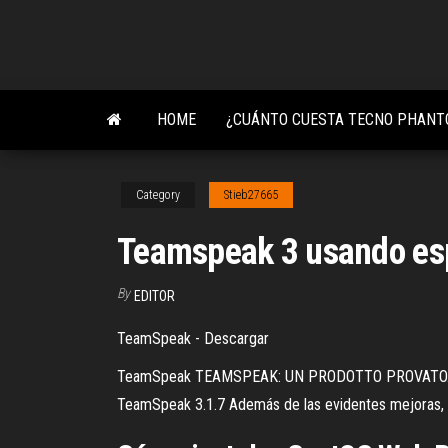
Skip
to
the
content
HOME
¿CUÁNTO CUESTA TECNO PHANT
Category
Stieb27665
Teamspeak 3 usando es
By
EDITOR
TeamSpeak - Descargar
TeamSpeak TEAMSPEAK: UN PRODOTTO PROVATO. TESTA
TeamSpeak 3.1.7 Además de las evidentes mejoras, Tea