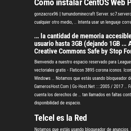
Cómo instalar CentOS Web P
gonzacrox96 | tumundominecraft Server. sc7.servercr
cualquier otro medio, ... Intenta usar un lenguaje cor
... la cantidad de memoria accesibl
usuario hasta 3GB (dejando 1GB ... 
Creative Commons Safe by Stop F
Bienvenido a nuestro espacio reservado para League
vectoriales gratis - Flaticon 3895 corona iconos. Ic
Windows ... Notamos que estás usando bloqueador de 
GamerosHost.Com | Gs-Host.Net ::.::2005 / 2017 ... 
cuenta los derechos de ... tan llamados en faltas con
disponibilidad de espacio.
Telcel es la Red
Notamos que estás usando bloqueador de anuncios. Mo