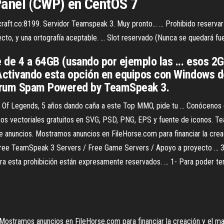
anel (CWP) en CentOS 7
aft.co:8199. Servidor Teamspeak 3. Muy pronto… ... Prohibido reservar 
recto, y una ortografía aceptable. ... Slot reservado (Nunca se quedará fu
e de 4 a 64GB (usando por ejemplo las ... esos 2
Activando esta opción en equipos con Windows de 
orum Spam Powered by TeamSpeak 3.
 Of Legends, 5 años dando caña a este Top MMO, pide tu ... Conócenos 
onos vectoriales gratuitos en SVG, PSD, PNG, EPS y fuente de iconos. T
anuncios. Mostramos anuncios en FileHorse.com para financiar la creació
Free TeamSpeak 3 Servers / Free Game Servers / Apoyo a proyecto ... 3
tra esta prohibición están expresamente reservados. ... 1- Para poder te
stramos anuncios en FileHorse.com para financiar la creación y el man