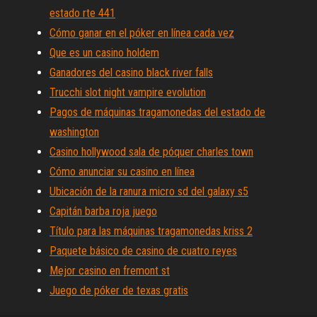
estado rte 441
Cómo ganar en el póker en línea cada vez
Que es un casino holdem
Ganadores del casino black river falls
Trucchi slot night vampire evolution
Pagos de máquinas tragamonedas del estado de
washington
Casino hollywood sala de póquer charles town
Cómo anunciar su casino en línea
Ubicación de la ranura micro sd del galaxy s5
Capitán barba roja juego
Título para las máquinas tragamonedas kriss 2
Paquete básico de casino de cuatro reyes
Mejor casino en fremont st
Juego de póker de texas gratis