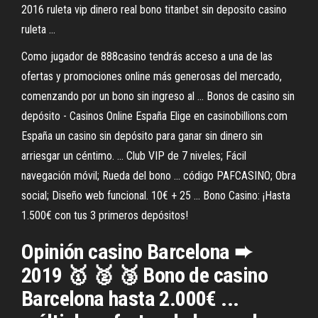
2016 ruleta vip dinero real bono titanbet sin deposito casino
ruleta ...
Como jugador de 888casino tendrás acceso a una de las
ofertas y promociones online más generosas del mercado,
comenzando por un bono sin ingreso al ... Bonos de casino sin
depósito - Casinos Online España Elige en casinobillions.com
España un casino sin depósito para ganar sin dinero sin
arriesgar un céntimo. ... Club VIP de 7 niveles; Fácil
navegación móvil; Rueda del bono ... código PAFCASINO; Obra
social; Diseño web funcional. 10€ + 25 ... Bono Casino: ¡Hasta
1.500€ con tus 3 primeros depósitos!
Opinión casino Barcelona ➨
2019 🥇 🥈 🥉 Bono de casino
Barcelona hasta 2.000€ ...