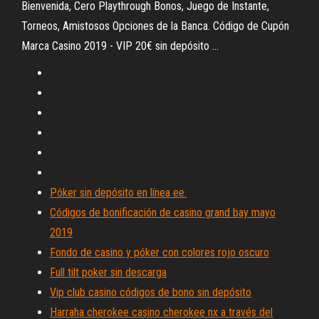
Bienvenida, Cero Playthrough Bonos, Juego de Instante,
Torneos, Amistosos Opciones de la Banca. Código de Cupón
Marca Casino 2019 - VIP 20€ sin depósito ...
Póker sin depósito en línea ee.
Códigos de bonificación de casino grand bay mayo
2019
Fondo de casino y póker con colores rojo oscuro
Full tilt poker sin descarga
Vip club casino códigos de bono sin depósito
Harraha cherokee casino cherokee nx a través del