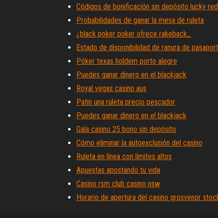
Códigos de bonificación sin depósito lucky re
Probabilidades de ganar la mesa de ruleta
¿black poker poker ofrece rakeback_
Estado de disponibilidad de ranura de pasapo
Póker texas holdem porto alegre
Puedes ganar dinero en el blackjack
Royal vegas casino aus
Patin una ruleta precio pescador
Puedes ganar dinero en el blackjack
Gala casino 25 bono sin depósito
Cómo eliminar la autoexclusión del casino
Ruleta en línea con límites altos
Apuestas apostando tu vida
Casino rsm club casino nsw
Horario de apertura del casino grosvenor stoc