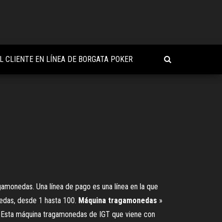
AL CLIENTE EN LÍNEA DE BORGATA POKER
gamonedas. Una línea de pago es una línea en la que
nedas, desde 1 hasta 100.
Máquina
tragamonedas
»
... Esta máquina tragamonedas de IGT que viene con