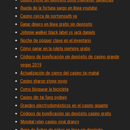
Rueda de la fortuna juego en línea youtube
Casino cerca de portsmouth va
Ganar dinero en línea gratis sin depósito
Johnnie walker black label vs jack daniels
Noche de póquer clave en el inventario
Cómo ganar en la ruleta siempre gratis
Códigos de bonificación sin depósito de casino grande
vegas 2019
Actualización de cierre del casino taj mahal
Casino sharon stone novio
Como bloquear la bicicleta
Casino din tai fung sydney
Grandes electrodomésticos en el casino gigante
Códigos de bonificación sin depósito casino gratis
Mondial relay casino vival drancy
Bono de fichas de póker en línea sin depósito