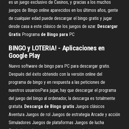
es un juego exclusivo de Casinos, y gracias a los muchos
juegos de Bingo online aparecidos en los últimos años, gente
de cualquier edad puede descargar el bingo gratis y jugar
desde casa a este clásico de los juegos de azar.
Descargar
Gratis
Programa
de
Bingo
para
PC
BINGO y LOTERIA! - Aplicaciones en
Google Play
Nuevo software de bingo para PC para descargar gratis.
Después del éxito obtenido con la versión online del
programa de bingo y en respuesta a las peticiones de
nuestros usuariosPara jugar, hay que descargar el programa
del juego del bingo al ordenador, la descarga es totalmente
gratuita.
Descarga
de
Bingo
gratis
Juegos clásicos
Aventura Juegos de rol Juegos de estrategia Arcade y acción
Simuladores Juegos de plataformas Juegos de lucha